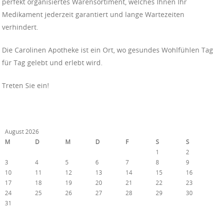
perfekt organisiertes Warensortiment, welches Ihnen Ihr
Medikament jederzeit garantiert und lange Wartezeiten
verhindert.
Die Carolinen Apotheke ist ein Ort, wo gesundes Wohlfühlen Tag
für Tag gelebt und erlebt wird.
Treten Sie ein!
August 2026
M
D
M
D
F
S
S
1
2
3
4
5
6
7
8
9
10
11
12
13
14
15
16
17
18
19
20
21
22
23
24
25
26
27
28
29
30
31